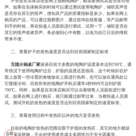
不管是在实体店还是网上选购电陶炉，都需要测试其是否发出怪
声。如果在实体购买的时候可以通过测试使用电陶炉，倾听其声音
是否存在其它的怪声，便知其产品的质量指标是多少。如果在网上
购买的产品，可以通过观察图片，通过咨询在线客服，等产品邮寄
到手的时候，再在快递人员面前进行测试，试用一下，倾听是否在
其它的怪声或者异声。务必做到心中有数，以免为自己日后的维权
带来不便。
二、查看炉子的发热速度是否达到目前国家制定标准
无烟火锅桌厂家
谈谈目前大多数的电陶炉温度基本达到700℃，通
常情况下使用电陶炉过后，炉面的温度还是很高，这个时候好在炉
面上放置一些冷置的食物放在上面进行热和，也可以放在通风处让
它慢慢冷却。目前所有的电陶炉开机后通常4秒钟内可达到炉面
700℃。同样，如果是在实体店购买可以当着销售人员面前进行测
试，如果在网上进行购买，就只能通过邮寄过来，当着快递人员测
试。测试开机的发热的速度是否达到目前国家制定的速度标准。
三、查看使用过程中发热区以外的地方是否发热
目前的电陶炉发热的范围仅限于炉面的发热区，其它的地方都设
点我
置人保温措施，不会对使用者造成太多困扰与不安全因素等。