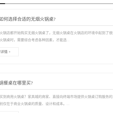
如何选择合适的无烟火锅桌?
火锅店都开始购买无烟火锅桌了，无烟火锅桌在火锅店的环境中起到了很
火锅桌时，需要综合考虑各种因素，才能选...
详情 +
锅餐桌在哪里买?
买到商用火锅桌？家具城的商家、直接向终端市场提供火锅桌订购服务的
别仅在于商业火锅桌的质量、设计和成本。...