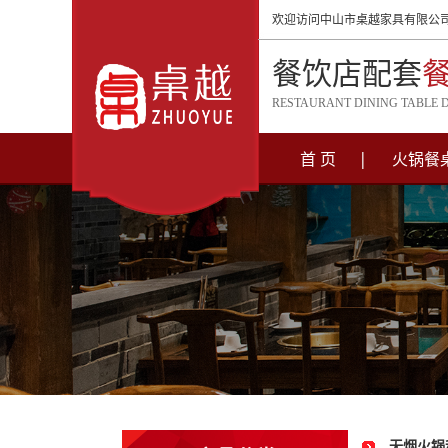
欢迎访问中山市桌越家具有限公
餐饮店配套
RESTAURANT DINING TABLE 
首 页
火锅餐
无烟火锅