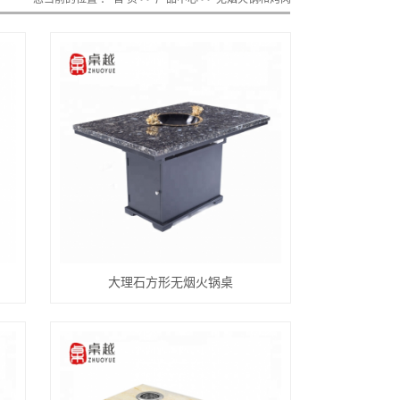
大理石方形无烟火锅桌