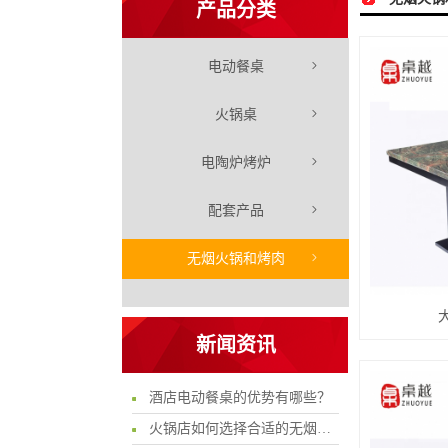
产品分类
电动餐桌
火锅桌
电陶炉烤炉
配套产品
无烟火锅和烤肉
新闻资讯
酒店电动餐桌的优势有哪些？
火锅店如何选择合适的无烟火锅桌?