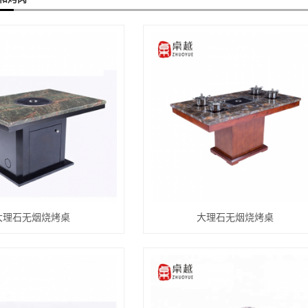
大理石无烟烧烤桌
大理石无烟烧烤桌