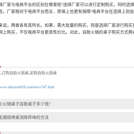
家与电商平台的区别在哪里呢?选择厂家可以进行定制购买，同时选择
性。厂家相对于电商平台而言，质保上也更有保障!电商平台在选择上则
，两者各有其所长。如果，需大批量的购买，则是选择厂家进行购买更
网上购买，不仅电商平台更具性价比。对此，自助火锅的桌子购买方式两
桌
订购自助火锅桌
采购自助火锅桌
,
,
//www.zhuoyue618.com/news/547.html
小火锅桌子自助桌子多少钱?
无烟烧烤桌消除异味的方法