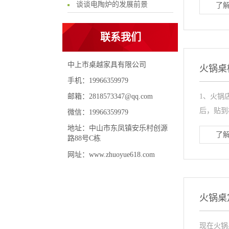
谈谈电陶炉的发展前景
了解
联系我们
中上市桌越家具有限公司
火锅桌
手机：19966359979
邮箱：2818573347@qq.com
1、火锅
后，贴到
微信：19966359979
地址：中山市东凤镇安乐村创源
了解
路88号C栋
网址：www.zhuoyue618.com
火锅桌
现在火锅