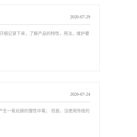
2020-07-29
仔细记录下来，了解产品的特性，用法，维护要
2020-07-24
产生一氧化碳的慢性中毒； 但是，当使用传统的