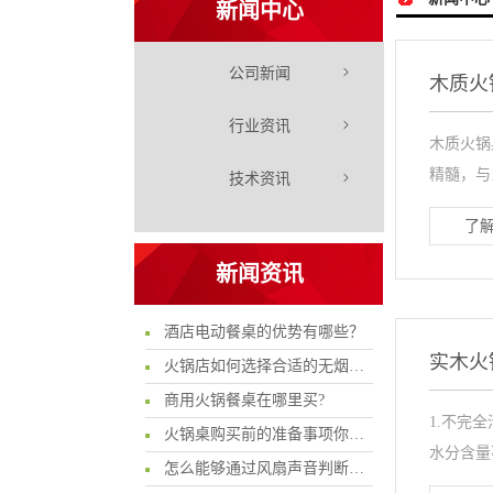
新闻中心
公司新闻
木质火
行业资讯
木质火锅
精髓，与
技术资讯
了解
新闻资讯
酒店电动餐桌的优势有哪些？
实木火
火锅店如何选择合适的无烟火锅桌?
商用火锅餐桌在哪里买?
1.不完
火锅桌购买前的准备事项你知多少?
水分含量
怎么能够通过风扇声音判断电陶炉的质量问题呢?