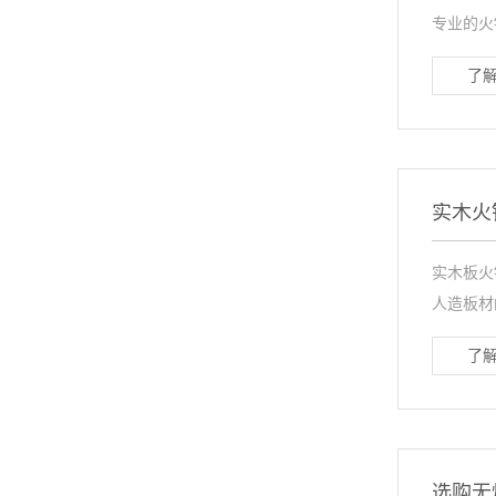
专业的火
了解
实木火
实木板火
人造板材
了解
选购无