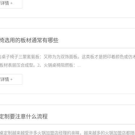
详情 +
椅选用的板材通常有哪些
店桌子椅子三聚氰氨板：又称为为双饰面板。这类板才是把印着颜色或仿
板材表层压合成型。2、火锅桌椅阻燃板：...
详情 +
定制要注意什么流程
桌定制越来越受许多火锅加盟店经理的亲睐，越来越多的火锅加盟店都随