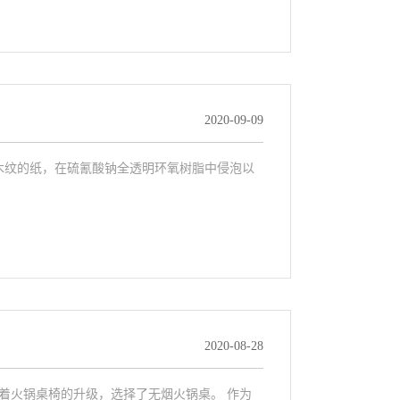
2020-09-09
木纹的纸，在硫氰酸钠全透明环氧树脂中侵泡以
2020-08-28
着火锅桌椅的升级，选择了无烟火锅桌。 作为