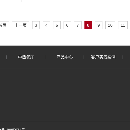
首页
上一页
3
4
5
6
7
8
9
10
11
中西餐厅
产品中心
客户实景案例